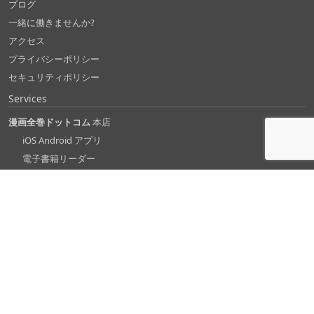
ブログ
一緒に働きませんか?
アクセス
プライバシーポリシー
セキュリティポリシー
Services
漫画全巻ドットコム
本店
iOS Android アプリ
電子書籍リーダー
楽天市場店
Yahooショッピング店
au PAY マーケット店
dショッピング店
LINEギフト店
𝕏
Facebook
ホーリンラブブックス