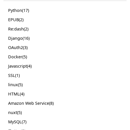
Python(17)
EPUB(2)
Re:dash(2)
Django(16)
OAuth2(3)
Docker(5)
Javascript(4)
SSL(1)
linux(5)
HTML(4)
Amazon Web Service(8)
nuxt(5)
MySQL(7)