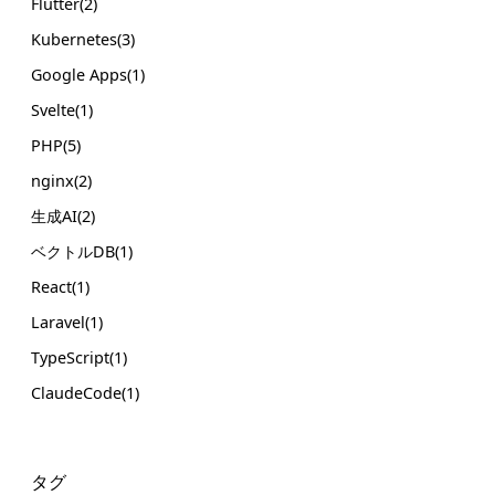
Flutter(2)
Kubernetes(3)
Google Apps(1)
Svelte(1)
PHP(5)
nginx(2)
生成AI(2)
ベクトルDB(1)
React(1)
Laravel(1)
TypeScript(1)
ClaudeCode(1)
タグ