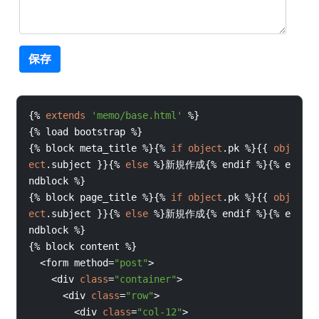
{%
extends
'memo/base.html'
%}
{%
load 
bootstrap 
%}
{%
block 
meta_title 
%}{%
if
object
.
pk 
%}{{
obj
ect
.
subject 
}}{%
else
%}新規作成{%
endif 
%}{%
e
ndblock 
%}
{%
block 
page_title 
%}{%
if
object
.
pk 
%}{{
obj
ect
.
subject 
}}{%
else
%}新規作成{%
endif 
%}{%
e
ndblock 
%}
{%
block 
content 
%}
<
form 
method
=
"post"
>
<
div 
class
=
"container"
>
<
div 
class
=
"row"
>
<
div 
class
=
"col-12"
>