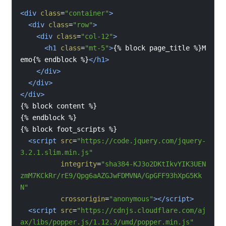
<
div
class
=
"container"
>
<
div
class
=
"row"
>
<
div
class
=
"col-12"
>
<
h1
class
=
"mt-5"
>
{% 
block 
page_title 
%}M
emo{% 
endblock 
%}
</
h1
>
</
div
>
</
div
>
</
div
>
{% 
block 
content 
%}
{% 
endblock 
%}
{% 
block 
foot_scripts 
%}
<
script
src
=
"https://code.jquery.com/jquery-
3.2.1.slim.min.js"
integrity
=
"sha384-KJ3o2DKtIkvYIK3UEN
zmM7KCkRr/rE9/Qpg6aAZGJwFDMVNA/GpGFF93hXpG5Kk
N"
crossorigin
=
"anonymous"
></
script
>
<
script
src
=
"https://cdnjs.cloudflare.com/aj
ax/libs/popper.js/1.12.3/umd/popper.min.js"