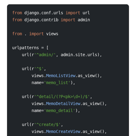
from
django
.
conf
.
urls 
import
url
from
django
.
contrib 
import
admin
from
.
import
views
urlpatterns 
=
[
    url
(
r
'^admin/'
,
 admin
.
site
.
urls
),
    url
(
r
'^$'
,
        views
.
MemoListView
.
as_view
(),
name
=
'memo_list'
),
    url
(
r
'^detail/(?P<pk>\d+)/$'
,
        views
.
MemoDetailView
.
as_view
(),
name
=
'memo_detail'
),
    url
(
r
'^create/$'
,
        views
.
MemoCreateView
.
as_view
(),