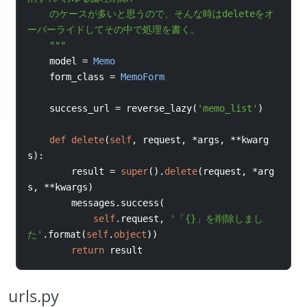
    のケースが多いと思うので、そんな時はdeleteをオ
ーバーライドしてその中で処理を書く。
    """
model 
=
Memo
    form_class 
=
MemoForm
    success_url 
=
 reverse_lazy
(
'memo_list'
)
def
delete
(
self
,
 request
,
*
args
,
**
kwarg
s
):
        result 
=
super
().
delete
(
request
,
*
arg
s
,
**
kwargs
)
        messages
.
success
(
self
.
request
,
'「{}」を削除しまし
た'
.
format
(
self
.
object
))
return
result
urls.py