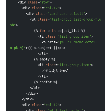
<
div 
class
=
"row"
>
<
div 
class
=
"col-12"
>
<
div 
class
=
"card card-default"
>
<
ul 
class
=
"list-group list-group-flu
sh"
>
{%
for
o 
in
object_list 
%}
<
li 
class
=
"list-group-item"
>
<
a 
href
=
"
{% 
url 
'memo_detail' 
o
.
pk 
%}
"
>
{{
o
.
subject 
}}
</
a
>
</
li
>
{%
empty 
%}
<
li 
class
=
"list-group-item"
>
メモはありません
</
li
>
{%
endfor 
%}
</
ul
>
</
div
>
</
div
>
<
div 
class
=
"col-12"
>
<
div 
class
=
"mt-3 text-center"
>