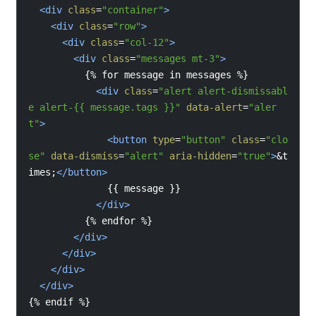
<
div
class
=
"container"
>
<
div
class
=
"row"
>
<
div
class
=
"col-12"
>
<
div
class
=
"messages mt-3"
>
          {% 
for 
message 
in 
messages 
%}
<
div
class
=
"alert alert-dismissabl
e alert-
{{ 
message
.
tags 
}}
"
data-alert
=
"aler
t"
>
<
button
type
=
"button"
class
=
"clo
se"
data-dismiss
=
"alert"
aria-hidden
=
"true"
>
&t
imes;
</
button
>
              {{ 
message 
}}
</
div
>
          {% 
endfor 
%}
</
div
>
</
div
>
</
div
>
</
div
>
{% 
endif 
%}