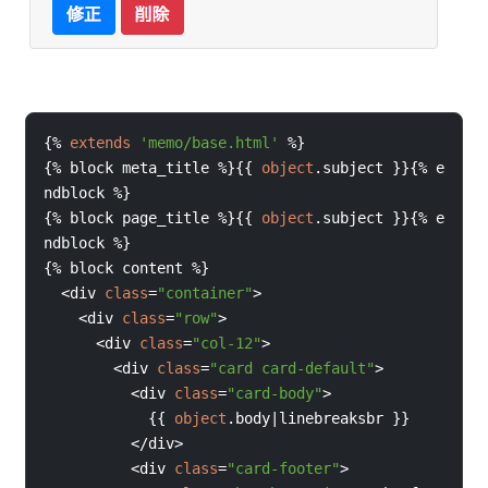
{%
extends
'memo/base.html'
%}
{%
block 
meta_title 
%}{{
object
.
subject 
}}{%
e
ndblock 
%}
{%
block 
page_title 
%}{{
object
.
subject 
}}{%
e
ndblock 
%}
{%
block 
content 
%}
<
div 
class
=
"container"
>
<
div 
class
=
"row"
>
<
div 
class
=
"col-12"
>
<
div 
class
=
"card card-default"
>
<
div 
class
=
"card-body"
>
{{
object
.
body
|
linebreaksbr 
}}
</
div
>
<
div 
class
=
"card-footer"
>