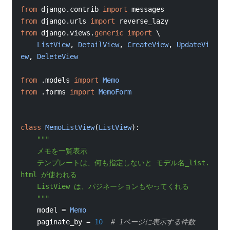
from
django
.
contrib 
import
messages
from
django
.
urls 
import
reverse_lazy
from
django
.
views
.
generic
import
\
ListView
,
DetailView
,
CreateView
,
UpdateVi
ew
,
DeleteView
from
.
models 
import
Memo
from
.
forms 
import
MemoForm
class
MemoListView
(
ListView
):
"""
    メモを一覧表示
    テンプレートは、何も指定しないと モデル名_list.
html が使われる
    ListView は、パジネーションもやってくれる
    """
model 
=
Memo
    paginate_by 
=
10
# 1ページに表示する件数