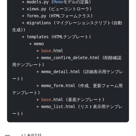
+
 models
.
py 
(
Memo
モデルの定義)
+
 views
.
py 
(ビューコントローラ)
+
 forms
.
py 
(
HTML
フォームクラス)
+
 migrations 
(マイグレーションスクリプト(自動
生成))
+
 templates 
(
HTML
テンプレート)
+
 memo
+
base
.
html
+
 memo_confirm_delete
.
html 
(削除確認
用テンプレート)
+
 memo_detail
.
html 
(詳細表示用テンプレ
ート)
+
 memo_form
.
html 
(作成、更新フォーム用
テンプレート)
+
base
.
html 
(基底テンプレート)
+
 memo_list
.
html 
(リスト表示用テンプレ
ート)