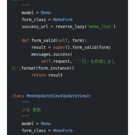
    """
model 
=
Memo
    form_class 
=
MemoForm
    success_url 
=
 reverse_lazy
(
'memo_list'
)
def
form_valid
(
self
,
 form
):
        result 
=
super
().
form_valid
(
form
)
        messages
.
success
(
self
.
request
,
'「{}」を作成しまし
た'
.
format
(
form
.
instance
))
return
result
class
MemoUpdateView
(
UpdateView
):
"""
    メモ 更新
    """
model 
=
Memo
    form_class 
=
MemoForm