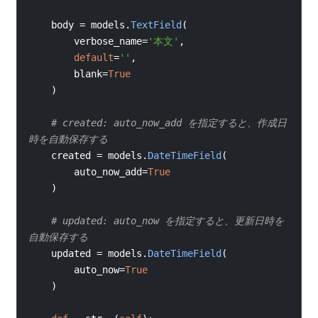
    body 
=
 models
.
TextField
(
verbose_name
=
'本文'
,
default
=
''
,
blank
=
True
)
# created: auto_now_add を指定すると、作成日
時を自動保存する
created 
=
 models
.
DateTimeField
(
auto_now_add
=
True
)
# updated: auto_now を指定すると、更新日時を
自動保存する
updated 
=
 models
.
DateTimeField
(
auto_now
=
True
)