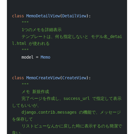
class
MemoDetailView
(
DetailView
):
"""
    1つのメモを詳細表示
    テンプレートは、何も指定しないと モデル名_detai
l.html が使われる
    """
model 
=
Memo
class
MemoCreateView
(
CreateView
):
"""
    メモ 新規作成
    完了ページを作成し、success_url で指定して表示
してもいいが、
    django.contrib.messages の機能で、メッセージ
を保存して
    リストビューなんかに戻した時に表示するのも簡潔で
良い。