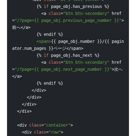
{%
if
page_obj
.
has_previous 
%}
<
a 
class
=
"btn btn-secondary"
href
=
"/?page=
{{ 
page_obj
.
previous_page_number 
}}
"
>
前へ
</
a
>
{%
endif 
%}
<
span
>
{{
page_obj
.
number 
}}/{{
pagin
ator
.
num_pages 
}}ページ
</
span
>
{%
if
page_obj
.
has_next 
%}
<
a 
class
=
"btn btn-secondary"
href
=
"/?page=
{{ 
page_obj
.
next_page_number 
}}
"
>
次へ
</
a
>
{%
endif 
%}
</
div
>
</
div
>
</
div
>
</
div
>
<
div 
class
=
"container"
>
<
div 
class
=
"row"
>