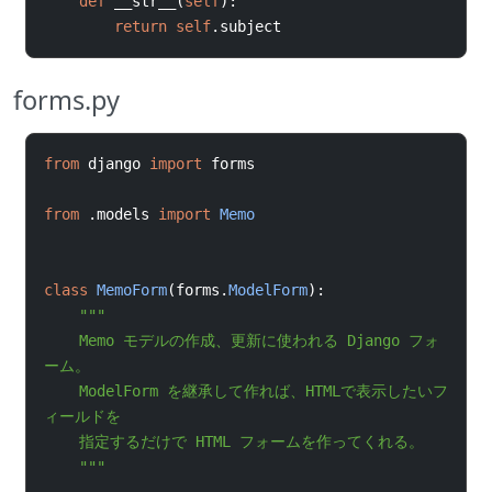
def
__str__
(
self
):
return
self
.
subject
forms.py
from
django 
import
forms
from
.
models 
import
Memo
class
MemoForm
(
forms
.
ModelForm
):
"""
    Memo モデルの作成、更新に使われる Django フォ
ーム。
    ModelForm を継承して作れば、HTMLで表示したいフ
ィールドを
    指定するだけで HTML フォームを作ってくれる。
    """