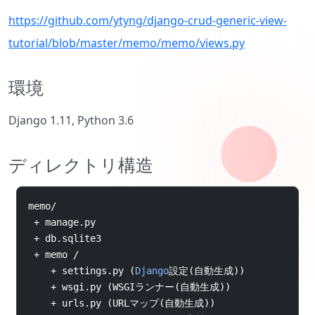
https://github.com/ytyng/django-crud-generic-view-
tutorial/blob/master/memo/memo/views.py
環境
Django 1.11, Python 3.6
ディレクトリ構造
memo
/
+
 manage
.
py
+
 db
.
sqlite3
+
 memo 
/
+
 settings
.
py 
(
Django
設定(自動生成))
+
 wsgi
.
py 
(
WSGI
ランナー(自動生成))
+
 urls
.
py 
(
URL
マップ(自動生成))