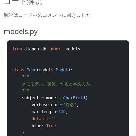
コード解説
解説はコード中のコメントに書きました
models.py
from
django
.
db 
import
models
class
Memo
(
models
.
Model
):
"""
    メモモデル。実質、件名と本文のみ。
    """
subject 
=
 models
.
CharField
(
verbose_name
=
'件名'
,
max_length
=
100
,
default
=
''
,
blank
=
True
)