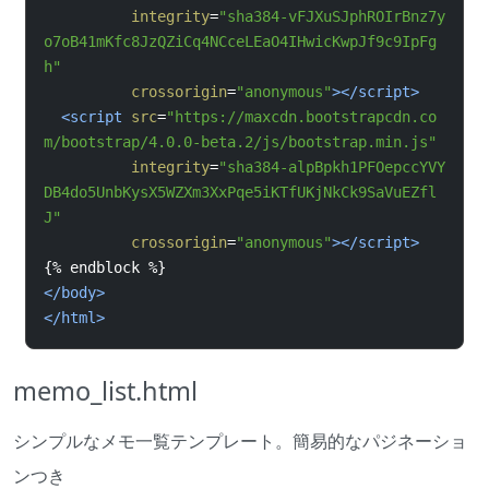
integrity
=
"sha384-vFJXuSJphROIrBnz7y
o7oB41mKfc8JzQZiCq4NCceLEaO4IHwicKwpJf9c9IpFg
h"
crossorigin
=
"anonymous"
></
script
>
<
script
src
=
"https://maxcdn.bootstrapcdn.co
m/bootstrap/4.0.0-beta.2/js/bootstrap.min.js"
integrity
=
"sha384-alpBpkh1PFOepccYVY
DB4do5UnbKysX5WZXm3XxPqe5iKTfUKjNkCk9SaVuEZfl
J"
crossorigin
=
"anonymous"
></
script
>
{% 
endblock 
%}
</
body
>
</
html
>
memo_list.html
シンプルなメモ一覧テンプレート。簡易的なパジネーショ
ンつき