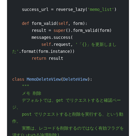
    success_url 
=
 reverse_lazy
(
'memo_list'
)
def
form_valid
(
self
,
 form
):
        result 
=
super
().
form_valid
(
form
)
        messages
.
success
(
self
.
request
,
'「{}」を更新しまし
た'
.
format
(
form
.
instance
))
return
result
class
MemoDeleteView
(
DeleteView
):
"""
    メモ 削除
    デフォルトでは、get でリクエストすると確認ペー
ジ、
    post でリクエストすると削除を実行する、という動
作。
    実際は、レコードを削除するのではなく有効フラグを
消す(いわゆる論理削除)