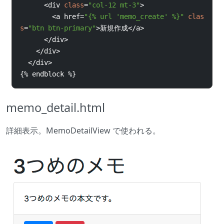
<
div 
class
=
"col-12 mt-3"
>
<
a 
href
=
"
{% 
url 
'memo_create' 
%}
"
clas
s
=
"btn btn-primary"
>
新規作成
</
a
>
</
div
>
</
div
>
</
div
>
{%
endblock 
%}
memo_detail.html
詳細表示。MemoDetailView で使われる。