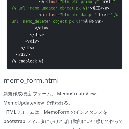
<
a 
class
=
"btn btn-primary"
href
=
"
{% 
url 
'memo_update' 
object
.
pk 
%}
"
>
修正
</
a
>
<
a 
class
=
"btn btn-danger"
href
=
"
{% 
url 
'memo_delete' 
object
.
pk 
%}
"
>
削除
</
a
>
</
div
>
</
div
>
</
div
>
</
div
>
</
div
>
{%
endblock 
%}
memo_form.html
新規作成/更新フォーム。 MemoCreateView,
MemoUpdateView で使われる。
HTMLフォームは、MemoForm のインスタンスを
bootstrap フィルタにかければ自動的にいい感じで作って