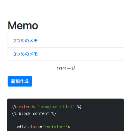
{%
extends
'memo/base.html'
%}
{%
block 
content 
%}
<
div 
class
=
"container"
>