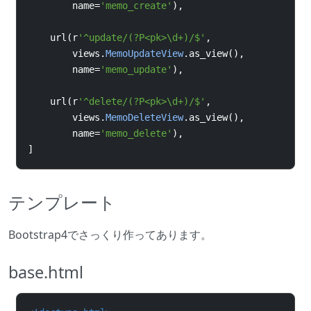
name
=
'memo_create'
),
    url
(
r
'^update/(?P<pk>\d+)/$'
,
        views
.
MemoUpdateView
.
as_view
(),
name
=
'memo_update'
),
    url
(
r
'^delete/(?P<pk>\d+)/$'
,
        views
.
MemoDeleteView
.
as_view
(),
name
=
'memo_delete'
),
]
テンプレート
Bootstrap4でさっくり作ってあります。
base.html