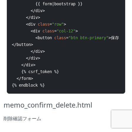
{{
form
|
bootstrap 
}}
</
div
>
</
div
>
<
div 
class
=
"row"
>
<
div 
class
=
"col-12"
>
<
button 
class
=
"btn btn-primary"
>
保存
</
button
>
</
div
>
</
div
>
</
div
>
{%
csrf_token 
%}
</
form
>
{%
endblock 
%}
memo_confirm_delete.html
削除確認フォーム