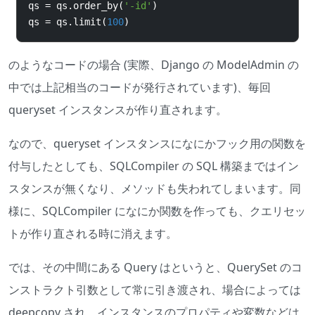
qs 
=
 qs
.
order_by
(
'-id'
)
qs 
=
 qs
.
limit
(
100
)
のようなコードの場合 (実際、Django の ModelAdmin の
中では上記相当のコードが発行されています)、毎回
queryset インスタンスが作り直されます。
なので、queryset インスタンスになにかフック用の関数を
付与したとしても、SQLCompiler の SQL 構築まではイン
スタンスが無くなり、メソッドも失われてしまいます。同
様に、SQLCompiler になにか関数を作っても、クエリセッ
トが作り直される時に消えます。
では、その中間にある
Query
はというと、
QuerySet
のコ
ンストラクト引数として常に引き渡され、場合によっては
deepcopy
され、インスタンスのプロパティや変数などは