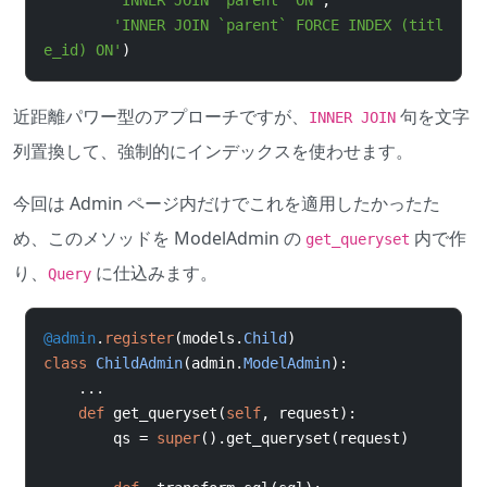
'INNER JOIN `parent` ON'
,
'INNER JOIN `parent` FORCE INDEX (titl
e_id) ON'
)
近距離パワー型のアプローチですが、
句を文字
INNER JOIN
列置換して、強制的にインデックスを使わせます。
今回は Admin ページ内だけでこれを適用したかったた
め、このメソッドを ModelAdmin の
内で作
get_queryset
り、
に仕込みます。
Query
@admin
.
register
(
models
.
Child
)
class
ChildAdmin
(
admin
.
ModelAdmin
):
...
def
 get_queryset
(
self
,
 request
):
qs 
=
super
().
get_queryset
(
request
)