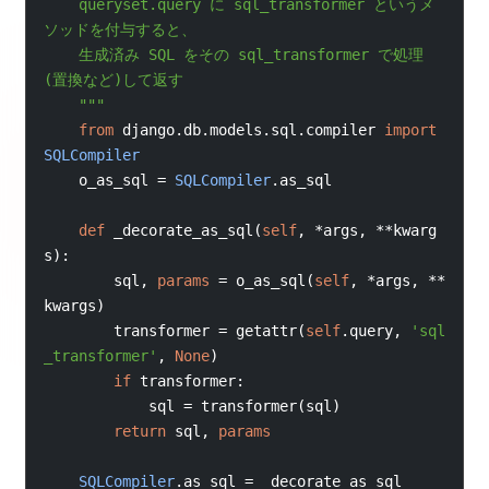
queryset.query に sql_transformer というメ
ソッドを付与すると、
生成済み SQL をその sql_transformer で処理
(置換など)して返す
"""
from
 django
.
db
.
models
.
sql
.
compiler 
import
SQLCompiler
o_as_sql 
=
SQLCompiler
.
as_sql
def
 _decorate_as_sql
(
self
,
*
args
,
**
kwarg
s
):
sql
,
params
=
 o_as_sql
(
self
,
*
args
,
**
kwargs
)
transformer 
=
 getattr
(
self
.
query
,
'sql
_transformer'
,
None
)
if
 transformer
:
sql 
=
 transformer
(
sql
)
return
 sql
,
params
SQLCompiler
.
as_sql 
=
 _decorate_as_sql