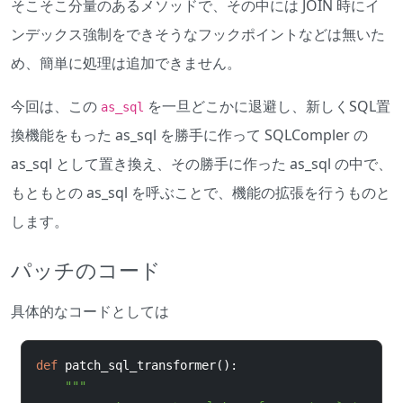
そこそこ分量のあるメソッドで、その中には JOIN 時にイ
ンデックス強制をできそうなフックポイントなどは無いた
め、簡単に処理は追加できません。
今回は、この
を一旦どこかに退避し、新しくSQL置
as_sql
換機能をもった as_sql を勝手に作って SQLCompler の
as_sql として置き換え、その勝手に作った as_sql の中で、
もともとの as_sql を呼ぶことで、機能の拡張を行うものと
します。
パッチのコード
具体的なコードとしては
def
 patch_sql_transformer
():
"""