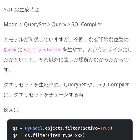
SQL の生成時は
Model > QuerySet > Query > SQLCompiler
とモデルが関係していますが、今回、なぜ半端な位置の
に
を生やす、というデザインにし
Query
sql_transformer
たかというと、それ以外に適した場所がなかったからで
す。
クエリセットを生成中の、QuerySet や、 SQLCompiler
は、クエリセットをチェーンする時
例えば
qs 
=
MyModel
.
objects
.
filter
(
active
=
True
)
qs 
=
 qs
.
filter
(
item_type
=
xxx
)