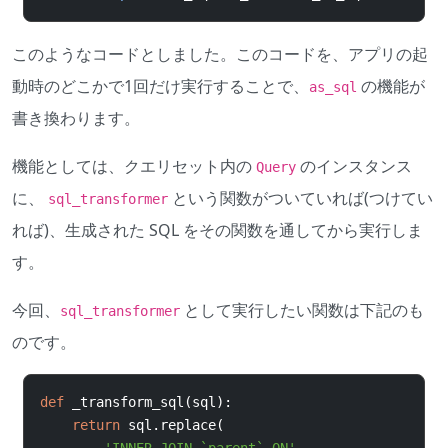
このようなコードとしました。このコードを、アプリの起
動時のどこかで1回だけ実行することで、
の機能が
as_sql
書き換わります。
機能としては、クエリセット内の
のインスタンス
Query
に、
という関数がついていれば(つけてい
sql_transformer
れば)、生成された SQL をその関数を通してから実行しま
す。
今回、
として実行したい関数は下記のも
sql_transformer
のです。
def
 _transform_sql
(
sql
):
return
 sql
.
replace
(