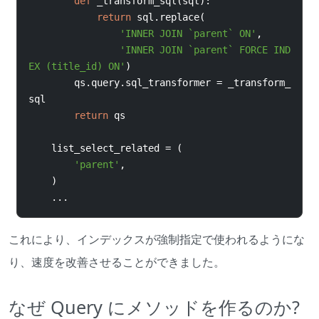
def
 _transform_sql
(
sql
):
return
 sql
.
replace
(
'INNER JOIN `parent` ON'
,
'INNER JOIN `parent` FORCE IND
EX (title_id) ON'
)
qs
.
query
.
sql_transformer 
=
 _transform_
sql
return
 qs
list_select_related 
=
(
'parent'
,
)
...
これにより、インデックスが強制指定で使われるようにな
り、速度を改善させることができました。
なぜ Query にメソッドを作るのか?