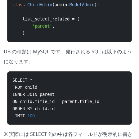
class
ChildAdmin
(
admin
.
ModelAdmin
):
...
    list_select_related 
=
(
'parent'
,
)
DB の種類は MySQL です。発行される SQL は以下のよう
になります。
SELECT 
*
FROM child
INNER JOIN parent
ON child
.
title_id 
=
 parent
.
title_id
ORDER BY child
.
id
LIMIT 
100
※ 実際には SELECT 句の中は各フィールドが明示的に書き