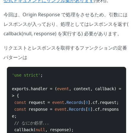
公式ドキュメントにサンプル集があります
(便利)。
今回は、Origin Response で処理をさせるため、引数には
レスポンスが入っており、処理としてはレスポンスを返す(
callback(null, response) を実行する) 必要があります。
リクエストとレスポンスを取得するファンクションの定番
パターンは
'use strict'
;
exports
.
handler 
=
(
event
,
 context
,
 callback
)
=
>
{
const
 request 
=
event
.
Records
[
0
].
cf
.
request
;
const
 response 
=
event
.
Records
[
0
].
cf
.
respons
e
;
// なにか処理...
 callback
(
null
,
 response
);