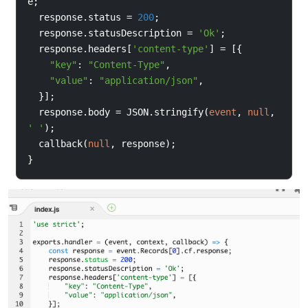
e
;
  response
.
status 
=
200
;
  response
.
statusDescription 
=
'Ok'
;
  response
.
headers
[
'content-type'
]
=
[{
"key"
:
"Content-Type"
,
"value"
:
"application/json"
,
}];
  response
.
body 
=
 JSON
.
stringify
(
event
,
null
,
' '
);
  callback
(
null
,
 response
);
}