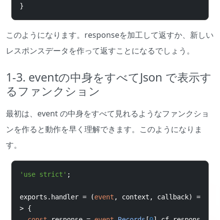
}
このようになります。responseを加工して返すか、新しい
レスポンスデータを作って返すことになるでしょう。
1-3. eventの中身をすべてJson で表示す
るファンクション
最初は、event の中身をすべて見れるようなファンクショ
ンを作ると動作を早く理解できます。このようになりま
す。
'use strict'
;
exports
.
handler 
=
(
event
,
 context
,
 callback
)
=
>
{
const
 response 
=
event
.
Records
[
0
].
cf
.
respons