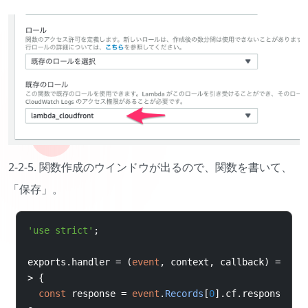
2-2-5. 関数作成のウインドウが出るので、関数を書いて、
「保存」。
'use strict'
;
exports
.
handler 
=
(
event
,
 context
,
 callback
)
=
>
{
const
 response 
=
event
.
Records
[
0
].
cf
.
respons