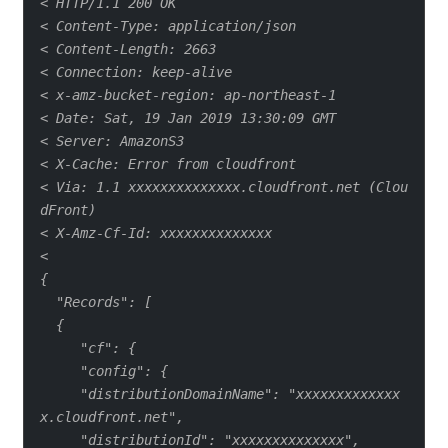
< HTTP/1.1 200 OK
< Content-Type: application/json
< Content-Length: 2663
< Connection: keep-alive
< x-amz-bucket-region: ap-northeast-1
< Date: Sat, 19 Jan 2019 13:30:09 GMT
< Server: AmazonS3
< X-Cache: Error from cloudfront
< Via: 1.1 xxxxxxxxxxxxxx.cloudfront.net (Clou
dFront)
< X-Amz-Cf-Id: xxxxxxxxxxxxxx
<
{
  "Records": [
  {
     "cf": {
     "config": {
     "distributionDomainName": "xxxxxxxxxxxxx
x.cloudfront.net",
     "distributionId": "xxxxxxxxxxxxxx",