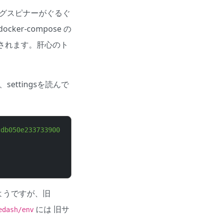
ィングスピナーがぐるぐ
er-compose の
力されます。肝心のト
ettingsを読んで
cdb050e233733900
ようですが、旧
には 旧サ
edash/env