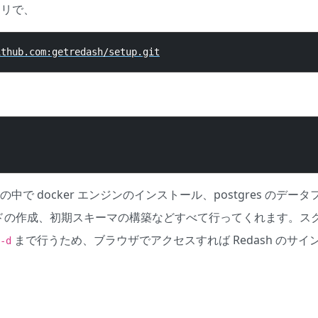
トリで、
ithub
.
com
:
getredash
/
setup
.
git
中で docker エンジンのインストール、postgres のデー
ドの作成、初期スキーマの構築などすべて行ってくれます。ス
まで行うため、ブラウザでアクセスすれば Redash のサ
-d