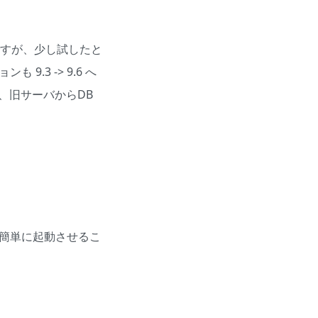
のですが、少し試したと
9.3 -> 9.6 へ
し、旧サーバからDB
簡単に起動させるこ