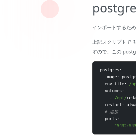
post
インポートするために
上記スクリプトで R
すので、この post
 postgres
:
   image
:
 postg
   env_file
:
/o
   volumes
:
-
/opt/
red
   restart
:
 alw
# 追加
   ports
:
-
"5432:54