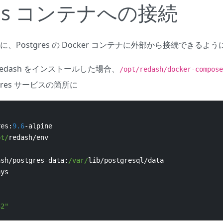
gres コンテナへの接続
、Postgres の Docker コンテナに外部から接続できるよ
edash をインストールした場合、
/opt/redash/docker-compose
gres サービスの箇所に
res
:
9.6
-
alpine
pt/
redash
/
env
ash
/
postgres
-
data
:
/var/
lib
/
postgresql
/
data
ays
32"