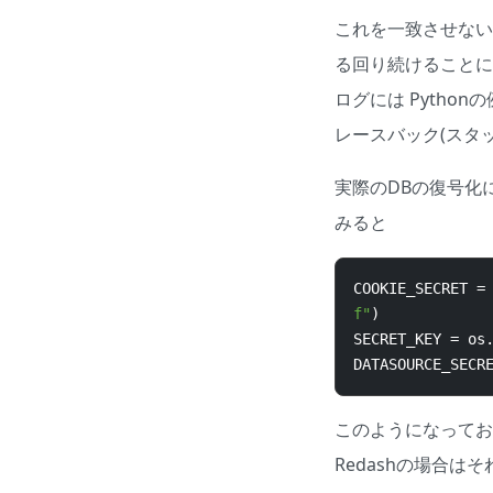
これを一致させない場
る回り続けることになり
ログには Pyth
レースバック(スタ
実際のDBの復号化
みると
COOKIE_SECRET 
=
f"
)
SECRET_KEY 
=
 os
DATASOURCE_SECR
このようになってお
Redashの場合