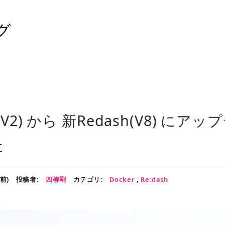
グ
(V2) から 新Redash(V8) にア
た
年前)
投稿者:
四柳剛
カテゴリ:
Docker
,
Re:dash