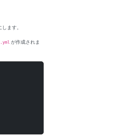
うにします。
が作成されま
.yml