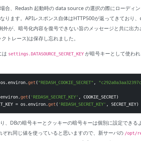
合、Redash 起動時の data source の選択の際にローデ
ます。APIレスポンス自体はHTTP500が返ってきており、dock
onの例外が、暗号化内容を復号できない旨のメッセージと共に出
ックトレース)は保存し忘れました。
には
が暗号キーとして使われ、s
settings.
DATASOURCE_SECRET_KEY
 os
.
environ
.
get
(
"REDASH_COOKIE_SECRET"
,
"c292a0a3aa32397
.
environ
.
get
(
'REDASH_SECRET_KEY'
,
 COOKIE_SECRET
)
ET_KEY 
=
 os
.
environ
.
get
(
'REDASH_SECRET_KEY'
,
 SECRET_KEY
)
り、DBの暗号キーとクッキーの暗号キーは個別に設定できる
はそれぞれ同じ値を使っていると思いますので、新サーバの
/opt/r