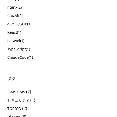
nginx(2)
生成AI(2)
ベクトルDB(1)
React(1)
Laravel(1)
TypeScript(1)
ClaudeCode(1)
タグ
(2)
ISMS PMS
(1)
セキュリティ
(2)
TORICO
(3)
Django