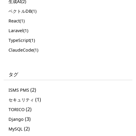
生成AI(2)
ベクトルDB(1)
React(1)
Laravel(1)
TypeScript(1)
ClaudeCode(1)
タグ
(2)
ISMS PMS
(1)
セキュリティ
(2)
TORICO
(3)
Django
(2)
MySQL