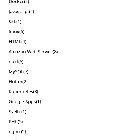
Docker(5)
Javascript(4)
SSL(1)
linux(5)
HTML(4)
Amazon Web Service(8)
nuxt(5)
MySQL(7)
Flutter(2)
Kubernetes(3)
Google Apps(1)
Svelte(1)
PHP(5)
nginx(2)