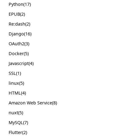
Python(17)
EPUB(2)
Re:dash(2)
Django(16)
OAuth2(3)
Docker(5)
Javascript(4)
SSL(1)
linux(5)
HTML(4)
Amazon Web Service(8)
nuxt(5)
MySQL(7)
Flutter(2)