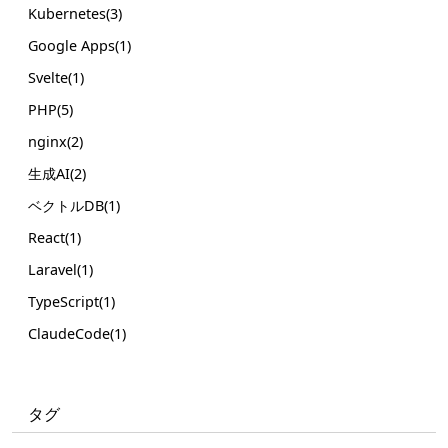
Kubernetes(3)
Google Apps(1)
Svelte(1)
PHP(5)
nginx(2)
生成AI(2)
ベクトルDB(1)
React(1)
Laravel(1)
TypeScript(1)
ClaudeCode(1)
タグ