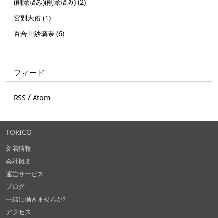
(削除済み)(削除済み) (2)
宮副大佑 (1)
百合川紗璃奈 (6)
フィード
/
RSS
Atom
TORICO
新着情報
会社概要
運営サービス
ブログ
一緒に働きませんか?
アクセス