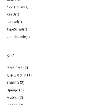
ベクトルDB(1)
React(1)
Laravel(1)
TypeScript(1)
ClaudeCode(1)
タグ
(2)
ISMS PMS
(1)
セキュリティ
(2)
TORICO
(3)
Django
(2)
MySQL
(2)