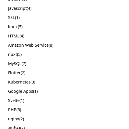
Javascript(4)
SSL(1)
linux(5)
HTML(4)
Amazon Web Service(8)
nuxt(5)
MySQL(7)
Flutter(2)
Kubernetes(3)
Google Apps(1)
Svelte(1)
PHP(5)
nginx(2)
生成AI(2)