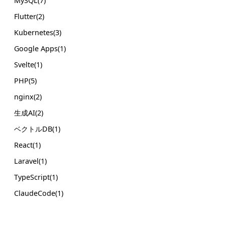
MySQL(7)
Flutter(2)
Kubernetes(3)
Google Apps(1)
Svelte(1)
PHP(5)
nginx(2)
生成AI(2)
ベクトルDB(1)
React(1)
Laravel(1)
TypeScript(1)
ClaudeCode(1)