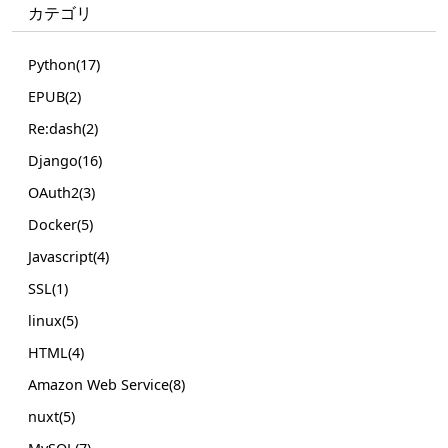
カテゴリ
Python(17)
EPUB(2)
Re:dash(2)
Django(16)
OAuth2(3)
Docker(5)
Javascript(4)
SSL(1)
linux(5)
HTML(4)
Amazon Web Service(8)
nuxt(5)