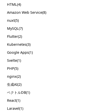
HTML(4)
Amazon Web Service(8)
nuxt(5)
MySQL(7)
Flutter(2)
Kubernetes(3)
Google Apps(1)
Svelte(1)
PHP(5)
nginx(2)
生成AI(2)
ベクトルDB(1)
React(1)
Laravel(1)