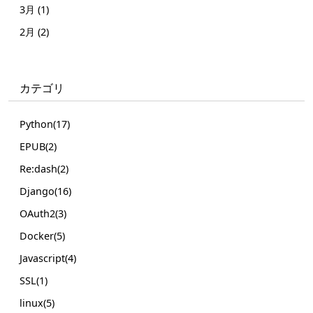
3月 (1)
2月 (2)
カテゴリ
Python(17)
EPUB(2)
Re:dash(2)
Django(16)
OAuth2(3)
Docker(5)
Javascript(4)
SSL(1)
linux(5)