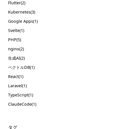
Flutter(2)
Kubernetes(3)
Google Apps(1)
Svelte(1)
PHP(5)
nginx(2)
生成AI(2)
ベクトルDB(1)
React(1)
Laravel(1)
TypeScript(1)
ClaudeCode(1)
タグ