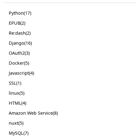
Python(17)
EPUB(2)
Re:dash(2)
Django(16)
OAuth2(3)
Docker(5)
Javascript(4)
SSL(1)
linux(5)
HTML(4)
Amazon Web Service(8)
nuxt(5)
MySQL(7)