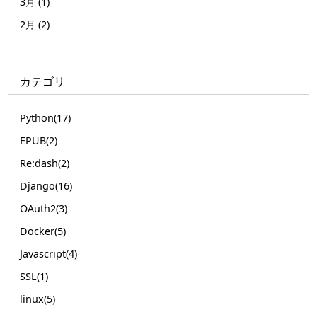
3月 (1)
2月 (2)
カテゴリ
Python(17)
EPUB(2)
Re:dash(2)
Django(16)
OAuth2(3)
Docker(5)
Javascript(4)
SSL(1)
linux(5)