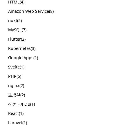
HTML(4)
Amazon Web Service(8)
nuxt(5)
MySQL(7)
Flutter(2)
Kubernetes(3)
Google Apps(1)
Svelte(1)
PHP(5)
nginx(2)
生成AI(2)
ベクトルDB(1)
React(1)
Laravel(1)