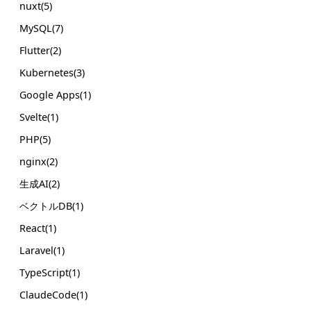
nuxt(5)
MySQL(7)
Flutter(2)
Kubernetes(3)
Google Apps(1)
Svelte(1)
PHP(5)
nginx(2)
生成AI(2)
ベクトルDB(1)
React(1)
Laravel(1)
TypeScript(1)
ClaudeCode(1)