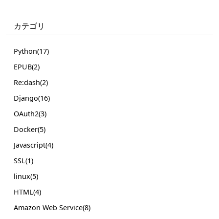
カテゴリ
Python(17)
EPUB(2)
Re:dash(2)
Django(16)
OAuth2(3)
Docker(5)
Javascript(4)
SSL(1)
linux(5)
HTML(4)
Amazon Web Service(8)