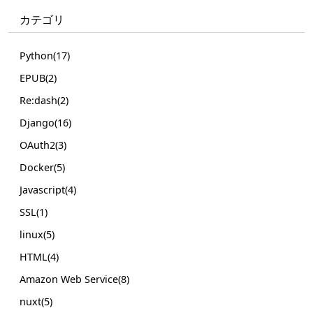
カテゴリ
Python(17)
EPUB(2)
Re:dash(2)
Django(16)
OAuth2(3)
Docker(5)
Javascript(4)
SSL(1)
linux(5)
HTML(4)
Amazon Web Service(8)
nuxt(5)