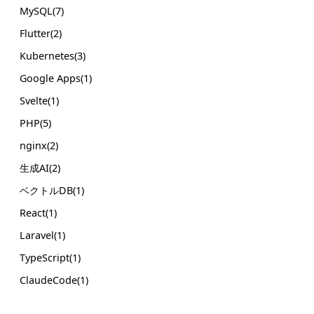
MySQL(7)
Flutter(2)
Kubernetes(3)
Google Apps(1)
Svelte(1)
PHP(5)
nginx(2)
生成AI(2)
ベクトルDB(1)
React(1)
Laravel(1)
TypeScript(1)
ClaudeCode(1)