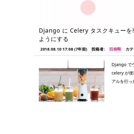
Django に Celery タスク
ようにする
2018.08.10 17:08 (7年前)
投稿者:
四柳剛
カテ
Djang
celery 
アルを行った
す。 内容としては Celery ドキュメントの First steps with Django をな
ぞっています。 環境 MacOS Python 3.6.5 Django 2.
Redis 
RabbitMQ やAm
ていません