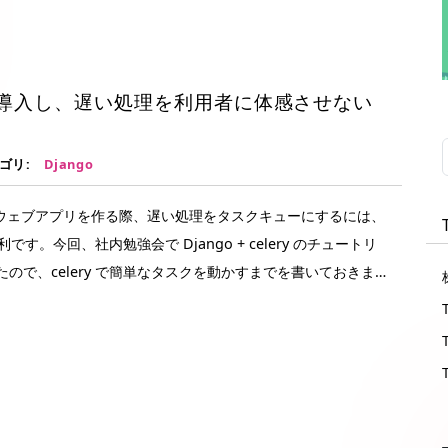
キューを導入し、遅い処理を利用者に体感させない
ゴリ:
Django
o でウェブアプリを作る際、遅い処理をタスクキューにするには、
が便利です。今回、社内勉強会で Django + celery のチュートリ
ので、celery で簡単なタスクを動かすまでを書いておきま
1 Celery 4.2.1
Redisは、キューのブローカーとして使います。Redis以外にも、
azon SQS が使えます。 Redis サーバの起動方法は書い
ので、適宜起動してください。