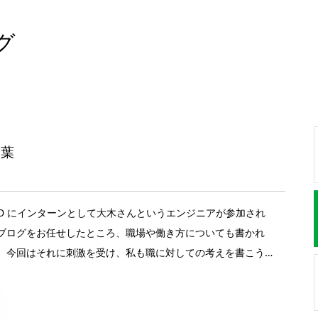
グ
言葉
ICO にインターンとして大木さんというエンジニアが参加され
ブログをお任せしたところ、職場や働き方についても書かれ
。今回はそれに刺激を受け、私も職に対しての考えを書こう
た。今回は、私が仕事をする上でいつも思っている言葉、そ
えた言葉をいくつか紹介したいと思います。