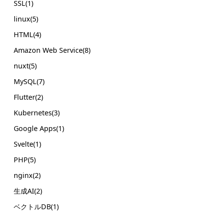
SSL(1)
linux(5)
HTML(4)
Amazon Web Service(8)
nuxt(5)
MySQL(7)
Flutter(2)
Kubernetes(3)
Google Apps(1)
Svelte(1)
PHP(5)
nginx(2)
生成AI(2)
ベクトルDB(1)