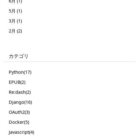
6月 (1)
5月 (1)
3月 (1)
2月 (2)
カテゴリ
Python(17)
EPUB(2)
Re:dash(2)
Django(16)
OAuth2(3)
Docker(5)
Javascript(4)