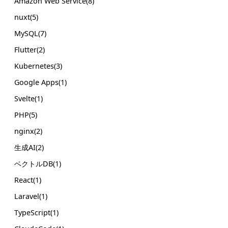
Amazon Web Service(8)
nuxt(5)
MySQL(7)
Flutter(2)
Kubernetes(3)
Google Apps(1)
Svelte(1)
PHP(5)
nginx(2)
生成AI(2)
ベクトルDB(1)
React(1)
Laravel(1)
TypeScript(1)