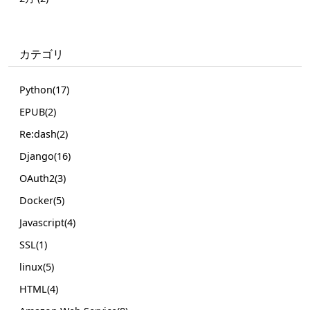
カテゴリ
Python(17)
EPUB(2)
Re:dash(2)
Django(16)
OAuth2(3)
Docker(5)
Javascript(4)
SSL(1)
linux(5)
HTML(4)