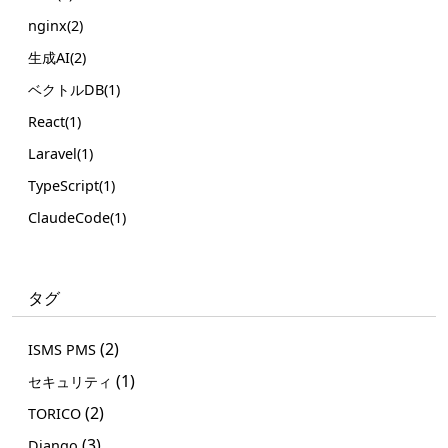
nginx(2)
生成AI(2)
ベクトルDB(1)
React(1)
Laravel(1)
TypeScript(1)
ClaudeCode(1)
タグ
(2)
ISMS PMS
(1)
セキュリティ
(2)
TORICO
(3)
Django