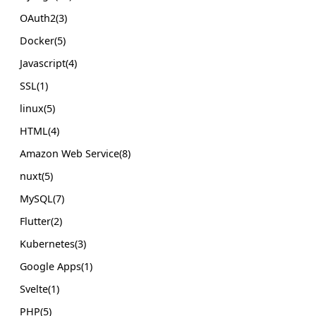
OAuth2(3)
Docker(5)
Javascript(4)
SSL(1)
linux(5)
HTML(4)
Amazon Web Service(8)
nuxt(5)
MySQL(7)
Flutter(2)
Kubernetes(3)
Google Apps(1)
Svelte(1)
PHP(5)