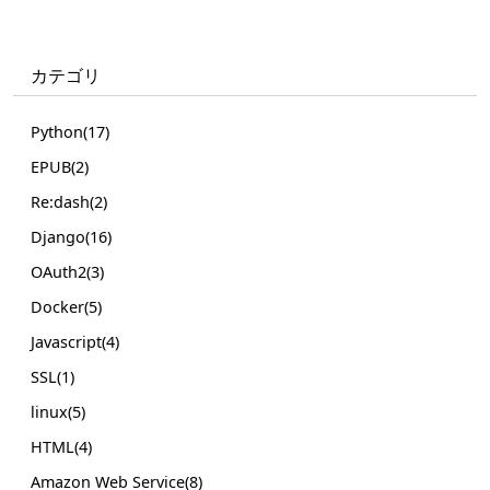
カテゴリ
Python(17)
EPUB(2)
Re:dash(2)
Django(16)
OAuth2(3)
Docker(5)
Javascript(4)
SSL(1)
linux(5)
HTML(4)
Amazon Web Service(8)